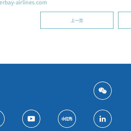
erbay-airlines.com
上一页