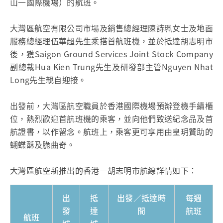
山一國際機場）的航班。
大灣區航空有限公司市場及銷售總經理陳詩珮女士及地面
服務總經理伍華超先生乘搭首航班機，並於抵達胡志明市
後，獲Saigon Ground Services Joint Stock Company
副總裁Hua Kien Trung先生及研發部主管Nguyen Nhat
Long先生親自迎接。
出發前，大灣區航空職員於香港國際機場預辦登機手續櫃
位，熱烈歡迎首航班機的乘客，並向他們致送紀念品及首
航證書，以作留念。航班上，乘客更可享用由皇玥贊助的
蝴蝶酥及脆曲奇。
大灣區航空新推出的香港—胡志明市航線詳情如下：
出
抵
出發／抵達時
每週
發
達
間
航班
航班