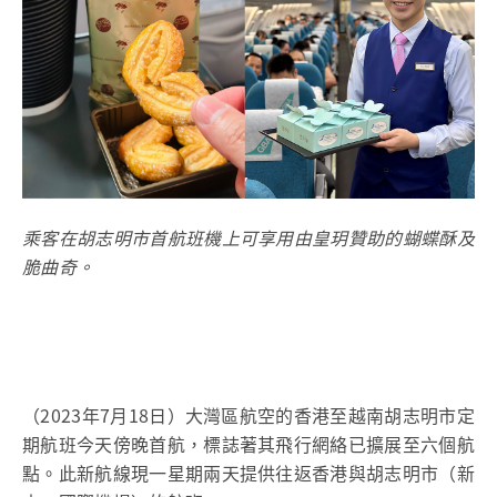
乘客在胡志明市首航班機上可享用由皇玥贊助的蝴蝶酥及
脆曲奇。
（2023年7月18日）大灣區航空的香港至越南胡志明市定
期航班今天傍晚首航，標誌著其飛行網絡已擴展至六個航
點。此新航線現一星期兩天提供往返香港與胡志明市（新