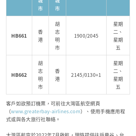
城
城
市
市
胡
星期
香
志
二、
HB661
1900/2045
港
明
星期
市
五
胡
星期
志
香
二、
HB662
2145/0130+1
明
港
星期
市
五
客戶如欲預訂機票，可前往大灣區航空網頁
（
www.greaterbay-airlines.com
）、使用手機應用程
式或與各大旅行社聯絡。
大灣區航空於2022年7月啟航，現時提供往返曼谷、台