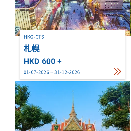
HKG-CTS
札幌
HKD 600 +
01-07-2026 ~ 31-12-2026