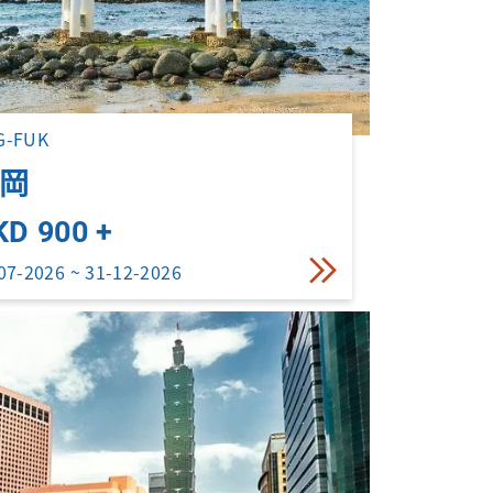
G-FUK
岡
KD 900 +
07-2026 ~ 31-12-2026