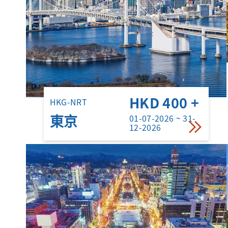
HKD 400 +
HKG-NRT
01-07-2026 ~ 31-
東京
12-2026