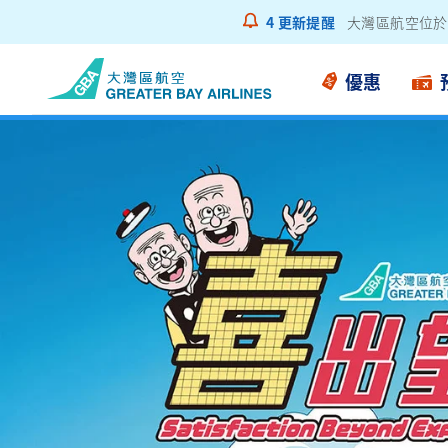
4
更新提醒
乘客通告 - 鋰
優惠