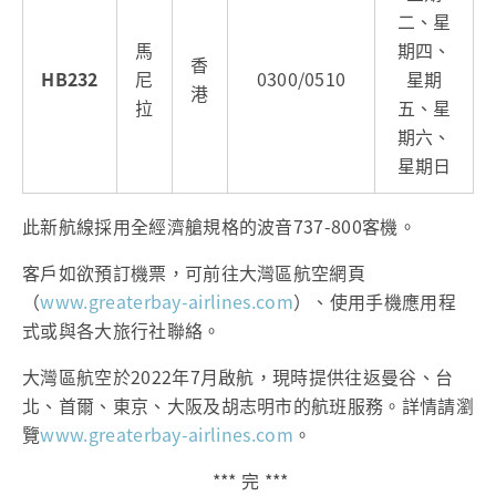
二、星
馬
期四、
香
HB232
尼
0300/0510
星期
港
拉
五、星
期六、
星期日
此新航線採用全經濟艙規格的波音737-800客機。
客戶如欲預訂機票，可前往大灣區航空網頁
（
www.greaterbay-airlines.com
）、使用手機應用程
式或與各大旅行社聯絡。
大灣區航空於2022年7月啟航，現時提供往返曼谷、台
北、首爾、東京、大阪及胡志明市的航班服務。詳情請瀏
覽
www.greaterbay-airlines.com
。
*** 完 ***