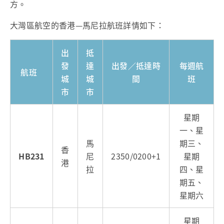
方。
大灣區航空的香港—馬尼拉航班詳情如下：
出
抵
發
達
出發／抵達時
每週航
航班
城
城
間
班
市
市
星期
一、星
馬
期三、
香
HB231
尼
2350/0200+1
星期
港
拉
四、星
期五、
星期六
星期