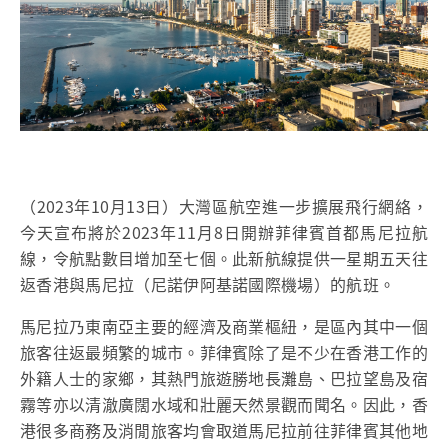
（2023年10月13日）大灣區航空進一步擴展飛行網絡，
今天宣布將於
2023年11月8日開辦菲律賓首都馬尼拉航
線，令航點數目增加至七個。此新航線提供一星期五天往
返香港與馬尼拉（尼諾伊阿基諾國際機場）的航班。
馬尼拉乃東南亞主要的經濟及商業樞紐，是區內其中一個
旅客往返最頻繁的城市。菲律賓除了是不少在香港工作的
外籍人士的家鄉，其熱門旅遊勝地長灘島、巴拉望島及宿
霧等亦以清澈廣闊水域和壯麗天然景觀而聞名。因此，香
港很多商務及消閒旅客均會取道馬尼拉前往菲律賓其他地