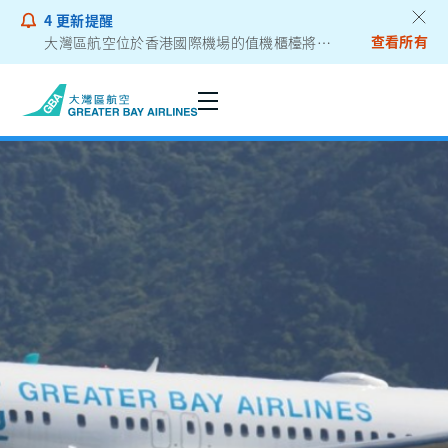
4
更新提醒
查看所有
大灣區航空位於香港國際機場的值機櫃檯將遷往二號客運大樓
乘客通告 - 鋰電池外置充電器
Seats