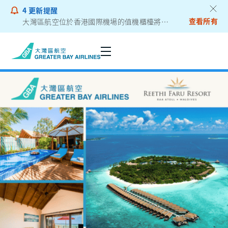
4
更新提醒
查看所有
大灣區航空位於香港國際機場的值機櫃檯將遷往二號客運大樓
乘客通告 - 鋰電池外置充電器