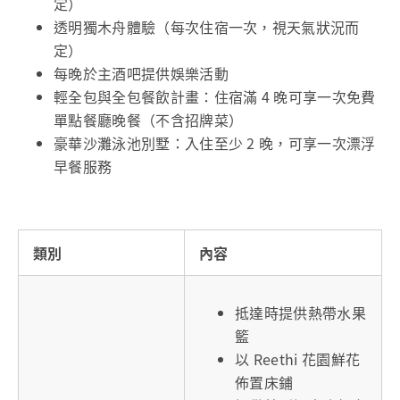
定）
透明獨木舟體驗（每次住宿一次，視天氣狀況而
定）
每晚於主酒吧提供娛樂活動
輕全包與全包餐飲計畫：住宿滿 4 晚可享一次免費
單點餐廳晚餐（不含招牌菜）
豪華沙灘泳池別墅：入住至少 2 晚，可享一次漂浮
早餐服務
類別
內容
抵達時提供熱帶水果
籃
以 Reethi 花園鮮花
佈置床鋪