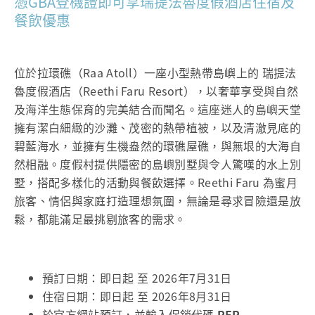
憑GBA登機證即可享瑞提法魯度假酒店住宿及
餐飲優惠
位於拉環礁（Raa Atoll）一座小型熱帶島嶼上的 瑞提法
魯度假酒店（Reethi Faru Resort），以奢華享受與自然
及海洋生態保育的完美結合而聞名。這座迷人的島嶼天堂
擁有潔白細緻的沙灘、茂密的熱帶植被，以及清澈見底的
碧藍海水，並擁有生機盎然的環礁屋礁，與無垠的大海自
然相融。度假村提供隱密的島嶼別墅與令人驚嘆的水上別
墅，搭配多樣化的活動與餐飲選擇。Reethi Faru 為蜜月
旅客、情侶與家庭打造理想氛圍，無論是尋求冒險還是放
鬆，都能滿足最挑剔旅客的需求。
預訂日期：即日起 至 2026年7月31日
住宿日期：即日起 至 2026年8月31日
於官方網站預訂，並輸入促銷代碼
RFR-