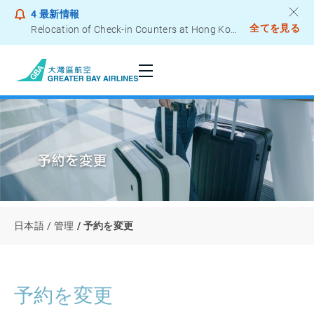
4
最新情報
全てを見る
Relocation of Check-in Counters at Hong Kong International Airport – Terminal 2
Notice to Passengers - Lithium Battery Power Bank
日本語
管理
予約を変更
予約を変更