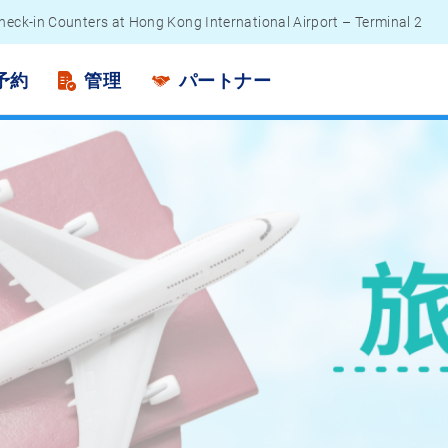
heck-in Counters at Hong Kong International Airport – Terminal 2
engers - Lithium Battery Power Bank
予約
管理
パートナー