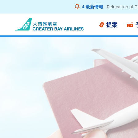
4
最新情報
Relocation of C
Notice to Pass
提案