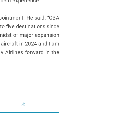
ment experience.
ppointment. He said, “GBA
to five destinations since
midst of major expansion
 aircraft in 2024 and I am
 Airlines forward in the
次