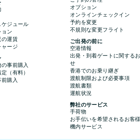
を
オプション
約
オンラインチェックイン
予約を変更
スケジュール
不規則な変更フライト
ション
児の運賃
ご出発の前に
チャージ
空港情報
出発・到着ゲートに関する
ン
せ
物の事前購入
香港でのお乗り継ぎ
指定（有料）
渡航制限および必要事項
事前購入
渡航書類
運航状況
弊社のサービス
手荷物
お手伝いを希望されるお客
機内サービス