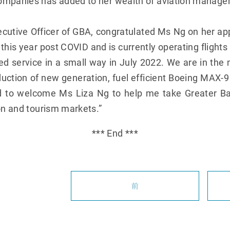
ompanies has added to her wealth of aviation manage
ecutive Officer of GBA, congratulated Ms Ng on her a
his year post COVID and is currently operating flights 
service in a small way in July 2022. We are in the 
duction of new generation, fuel efficient Boeing MAX-9
d to welcome Ms Liza Ng to help me take Greater Bay
ion and tourism markets.”
*** End ***
前