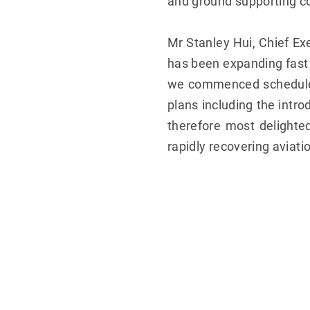
and ground supporting c
Mr Stanley Hui, Chief Ex
has been expanding fast t
we commenced scheduled 
plans including the intro
therefore most delighte
rapidly recovering aviat