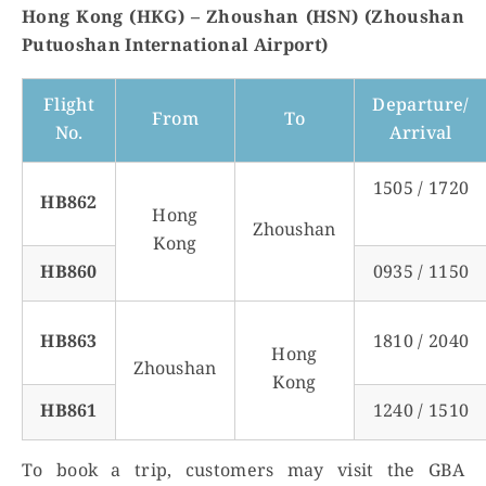
Hong Kong (HKG) – Zhoushan (HSN) (Zhoushan
Putuoshan International Airport)
Flight
Departure/
From
To
No.
Arrival
1505 / 1720
HB862
Hong
Zhoushan
Kong
HB860
0935 / 1150
HB863
1810 / 2040
Hong
Zhoushan
Kong
HB861
1240 / 1510
To book a trip, customers may visit the GBA