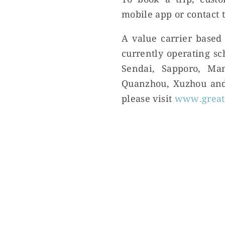
To book a trip, cust
mobile app or contact t
A value carrier base
currently operating s
Sendai, Sapporo, Man
Quanzhou, Xuzhou and 
please visit
www.greate