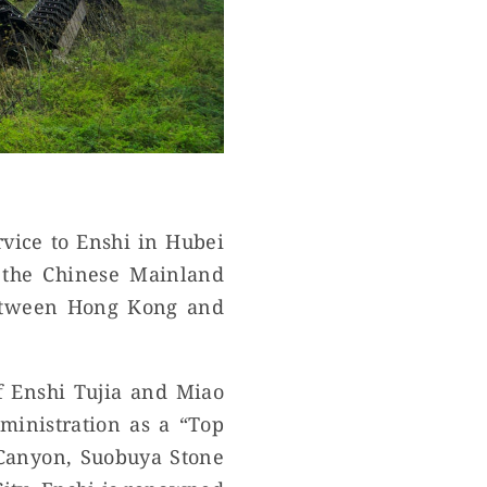
rvice to Enshi in Hubei
n the Chinese Mainland
between Hong Kong and
of Enshi Tujia and Miao
ministration as a “Top
d Canyon, Suobuya Stone