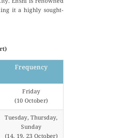
ity. Enshi is renowned
ing it a highly sought-
rt)
Frequency
Friday
(10 October)
Tuesday, Thursday,
Sunday
(14, 19, 23 October)