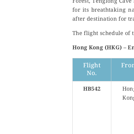
Forest, Tenglong Cave
for its breathtaking n
after destination for tr
The flight schedule of 
Hong Kong (HKG) – Ens
Flight
Fro
No.
HB542
Hon
Kon