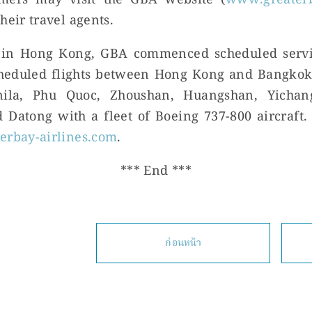
omers may visit the GBA website (
www.greaterb
heir travel agents.
d in Hong Kong, GBA commenced scheduled servic
cheduled flights between Hong Kong and Bangkok,
ila, Phu Quoc, Zhoushan, Huangshan, Yichang,
Datong with a fleet of Boeing 737-800 aircraft.
rbay-airlines.com
.
*** End ***
ก่อนหน้า