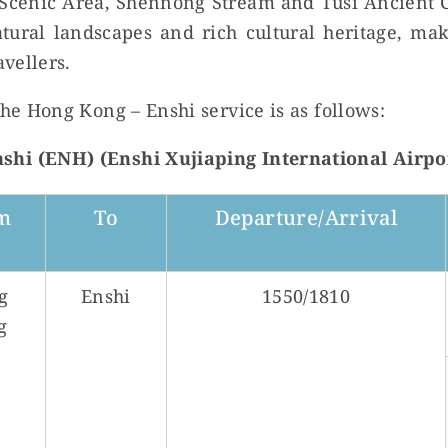
 Scenic Area, Shennong Stream and Tusi Ancient C
atural landscapes and rich cultural heritage, mak
avellers.
the Hong Kong – Enshi service is as follows:
hi (ENH) (Enshi Xujiaping International Airpo
m
To
Departure/Arrival
g
Enshi
1550/1810
g