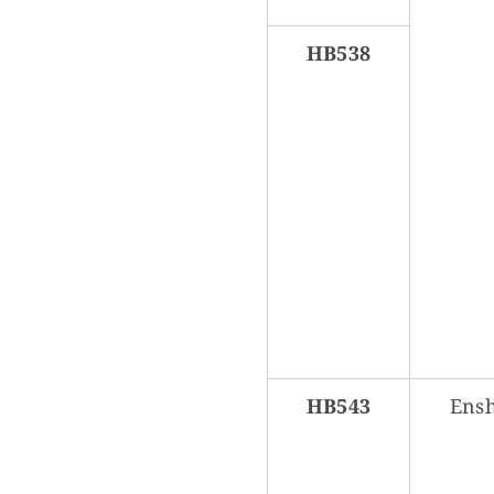
HB538
HB543
Ensh