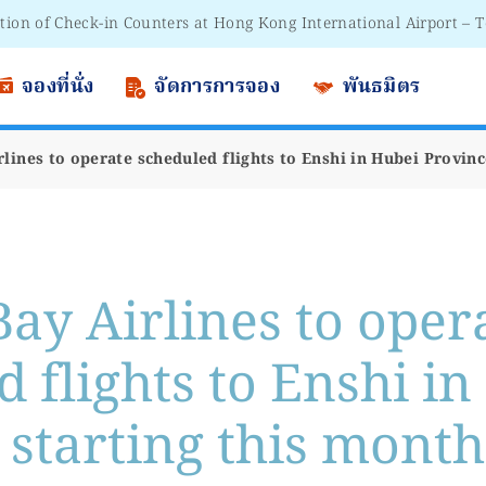
tion of Check-in Counters at Hong Kong International Airport – 
 to Passengers - Lithium Battery Power Bank
จองที่นั่ง
จัดการการจอง
พันธมิตร
lines to operate scheduled flights to Enshi in Hubei Provinc
Bay Airlines to oper
 flights to Enshi i
 starting this month