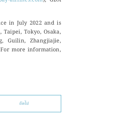
ay-airlines.com
), GBA
e in July 2022 and is
 Taipei, Tokyo, Osaka,
 Guilin, Zhangjiajie,
 For more information,
ถัดไป