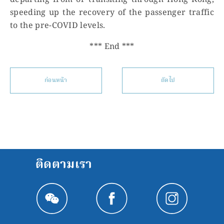
departing from or transiting through Hong Kong,
speeding up the recovery of the passenger traffic
to the pre-COVID levels.
*** End ***
ก่อนหน้า
ถัดไป
ติดตามเรา